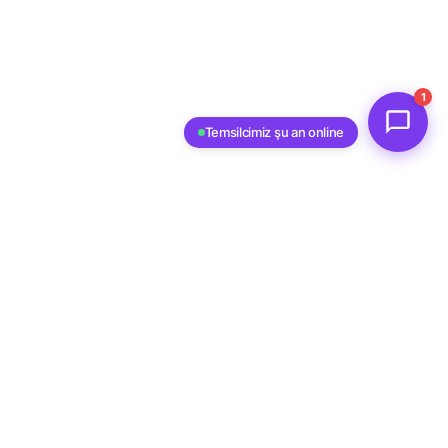
1
Temsilcimiz şu an online
Markanızı Konuşturur.
support@asisty.co
Asisty resmi Meta iş ortağıdır