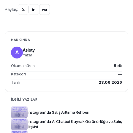
Paylaş:
𝕏
in
wa
HAKKINDA
Asisty
A
Yazar
Okuma süresi
5
dk
Kategori
—
Tarih
23.06.2026
İLGILI YAZILAR
Instagram'da Satış Arttırma Rehberi
Instagram'da AI Chatbot Kaynak Görünürlüğü ve Satış
İlişkisi