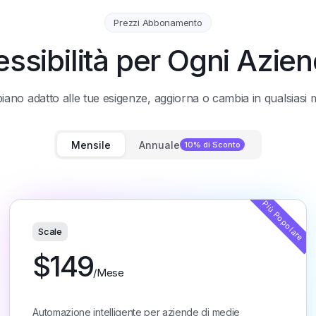
Prezzi Abbonamento
essibilità per Ogni Azie
 piano adatto alle tue esigenze, aggiorna o cambia in qualsias
Mensile
Annuale
10% di Sconto
Scale
$
149
/Mese
Automazione intelligente per aziende di medie