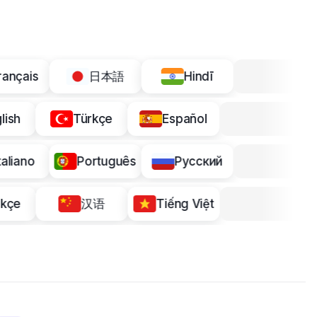
ais
日本語
Hindī
English
Türkçe
Español
no
Português
Русский
Türkçe
汉语
Tiếng Việt