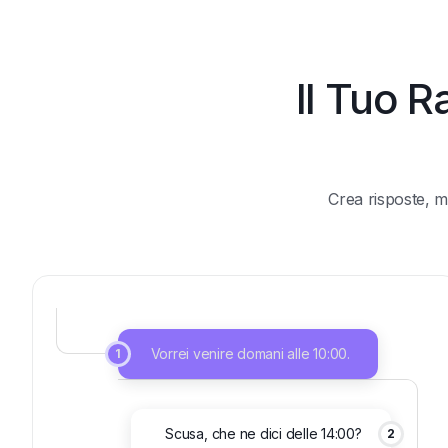
Il Tuo R
Crea risposte, me
Vorrei venire domani alle 10:00.
1
Scusa, che ne dici delle 14:00?
2