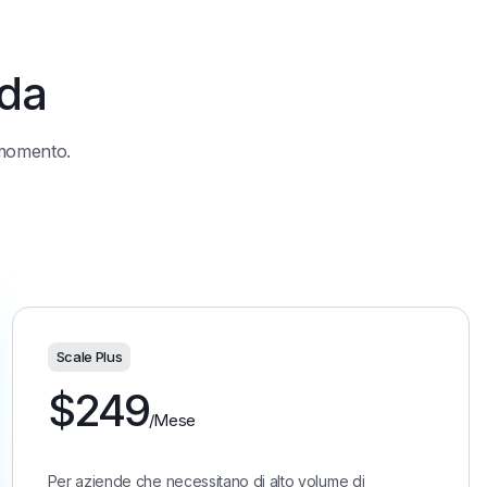
nda
i momento.
Scale Plus
$
249
/Mese
Per aziende che necessitano di alto volume di