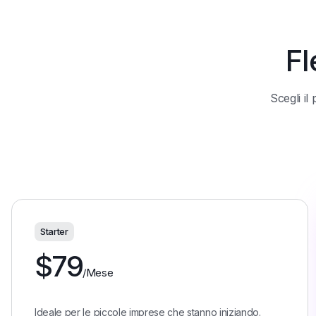
Fl
Scegli il
Starter
$
79
/Mese
Ideale per le piccole imprese che stanno iniziando.