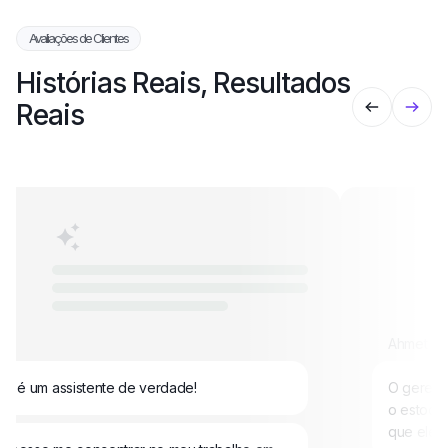
Avaliações de Clientes
Histórias Reais, Resultados
Reais
n
Ahmet
ei, é um assistente de verdade!
O gerenc
o estoque
que eles