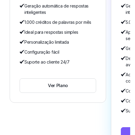
Geração automática de respostas
Gera
inteligentes
intel
1.000 créditos de palavras por mês
5.00
Ideal para respostas simples
Apre
serv
Personalização limitada
Gest
Configuração fácil
Dete
Suporte ao cliente 24/7
ava
Adeq
comp
Ver Plano
Comu
Conf
Supo