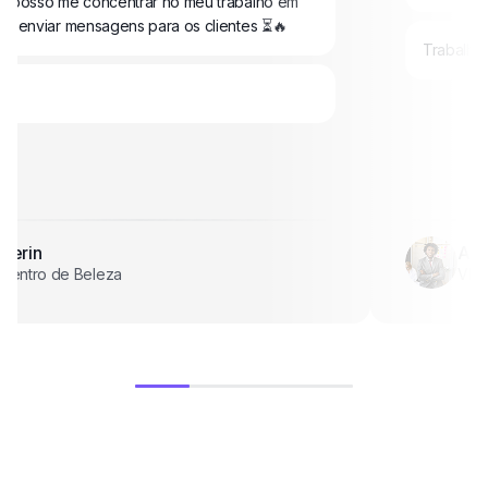
a posso me concentrar no meu trabalho em
de enviar mensagens para os clientes ⏳🔥
Trabalha
❤️
Derin
Ah
Centro de Beleza
VP d