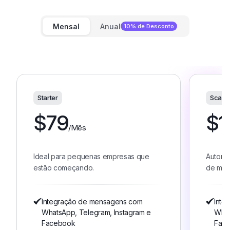
Mensal
Anual
10% de Desconto
Starter
Scale
$
79
$
1
/Mês
Ideal para pequenas empresas que
Automa
estão começando.
de méd
Integração de mensagens com
Inte
WhatsApp, Telegram, Instagram e
What
Facebook
Fac