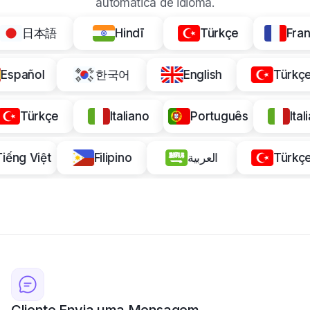
automática de idioma.
日本語
Hindī
Türkçe
Françai
Español
한국어
English
Tü
Türkçe
Italiano
Português
Italian
Tiếng Việt
Filipino
العربية
Tü