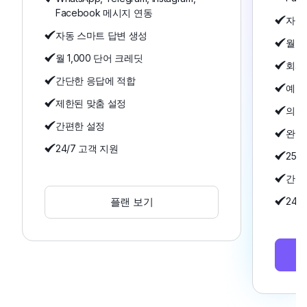
Facebook 메시지 연동
자동
자동 스마트 답변 생성
월 5
월 1,000 단어 크레딧
회사
간단한 응답에 적합
예약
제한된 맞춤 설정
의도
간편한 설정
완전
24/7 고객 지원
25
간편
플랜 보기
24/