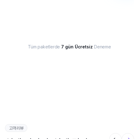
Tüm paketlerde
7 gün Ücretsiz
Deneme
고객 리뷰