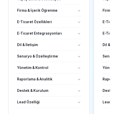
Yapay Zekâ & Otomasyon
Yapay
Firma & İçerik Öğrenme
Firma 
E-Ticaret Özellikleri
E-Tica
E-Ticaret Entegrasyonları
E-Tica
Dil & İletişim
Dil & İ
Senaryo & Özelleştirme
Senary
Yönetim & Kontrol
Yöneti
Raporlama & Analitik
Raporl
Destek & Kurulum
Deste
Lead Özelliği
Lead Ö