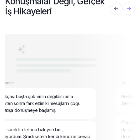
Konuşmalar Değil, Gerçek
İş Hikayeleri
n Hanım
Ahmet B
açıkçası başta çok emin değildim ama
Reklam ve
ikten sonra fark ettim ki mesajların çoğu
Aynı bütç
n satışa dönüşmeye başlamış.
Önceden g