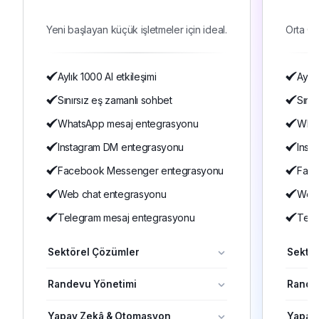
$
79
$
1
/Aylık
Yeni başlayan küçük işletmeler için ideal.
Orta Ölç
Aylık 1000 AI etkileşimi
Aylık
Sınırsız eş zamanlı sohbet
Sınır
WhatsApp mesaj entegrasyonu
What
Instagram DM entegrasyonu
Inst
Facebook Messenger entegrasyonu
Face
Web chat entegrasyonu
Web 
Telegram mesaj entegrasyonu
Tele
Sektörel Çözümler
Sektö
Randevu Yönetimi
Rande