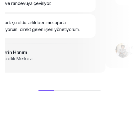
den sürekli telefona bakıyordum,
da geç ce
şemiyordum. Şimdi sistem kendi kendine cevap
dönüşüyo
or ve randevuya çeviriyor.
t fark şu oldu: artık ben mesajlarla
mıyorum, direkt gelen işleri yönetiyorum.
Ahm
Derin Hanım
E-tic
Güzellik Merkezi