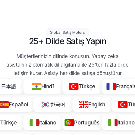
Global Satış Motoru
25+ Dilde Satış Yapın
Müşterilerinizin dilinde konuşun. Yapay zeka
asistanınız otomatik dil algılama ile 25'ten fazla dilde
iletişim kurar. Asisty her dilde satışa dönüştürür.
Hindī
Türkçe
Français
Español
한국어
English
Italiano
Português
Italiano